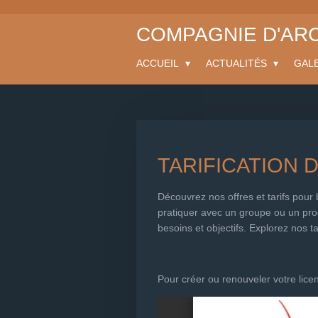
Passer
COMPAGNIE D'AR
au
contenu
principal
ACCUEIL
ACTUALITÉS
GAL
TARIFICATION 
Découvrez nos offres et tarifs pou
pratiquer avec un groupe ou un pr
besoins et objectifs. Explorez nos t
Pour créer ou renouveler votre licen