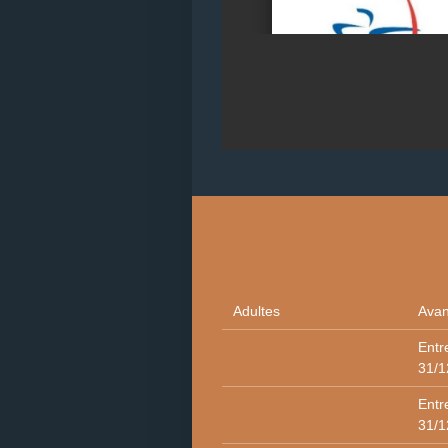
Adultes
Avan
Entr
31/1
Entr
31/1