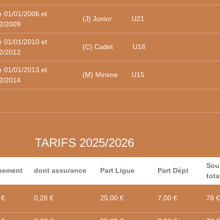
e 01/01/2006 et
(J) Junior U21
2/2009
e 01/01/2010 et
(C) Cadet U18
2/2012
e 01/01/2013 et
(M) Minime U15
2/2014
TARIFS 2025/2026
Sou
nement
dont assurance
Part Ligue
Part Dépt
tota
 €
0,28 €
25,00 €
7,00 €
78 €