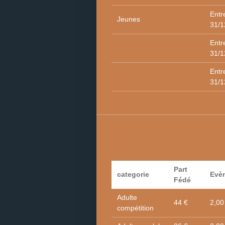
Entr
Jeunes
31/1
Entr
31/1
Entr
31/1
Part
categorie
Evè
Fédé
Adulte
44 €
2,00
compétition