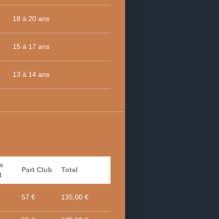
18 à 20 ans
15 à 17 ans
13 à 14 ans
s
Part Club
Total
l
57 €
135,00 €