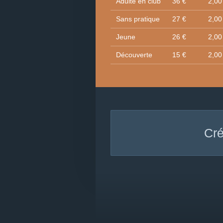
Adulte en club
36 €
2,00
Sans pratique
27 €
2,00
Jeune
26 €
2,00
Découverte
15 €
2,00
Cré